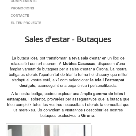
COMPLEMENTS
PROMOCIONS
CONTACTE
EL TEU PROJECTE
Sales d'estar - Butaques
La butaca ideal pot transformar la teva sala d'estar en un lloc de
relaxació i confort suprem. A
Mobles Casassas
, disposem d'una
àmplia varietat de butaques per a sales d'estar a Girona. La nostra
botiga us ofereix l'oportunitat de triar la forma i el disseny que millor
s'adapti al vostre estil, així com seleccionar
la tela i l'estampat
desitjats
, aconseguint una peça única i personalitzada.
A la nostra botiga, podreu explorar una àmplia
gamma de teles
i
estampats
, i sobretot, provar-les per assegurar-vos que la butaca que
trieu compleix totes les vostres necessitats i ofereix la comoditat que
us mereixeu. Us convidem a visitar-nos i descobrir les nostres
butaques exclusives a
Girona
.