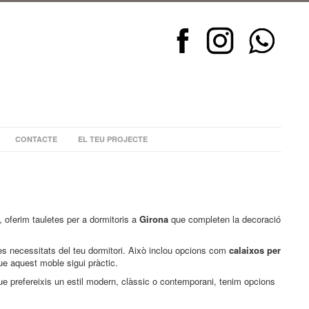
CONTACTE
EL TEU PROJECTE
, oferim tauletes per a dormitoris a
Girona
que completen la decoració
les necessitats del teu dormitori. Això inclou opcions com
calaixos per
que aquest moble sigui pràctic.
e prefereixis un estil modern, clàssic o contemporani, tenim opcions