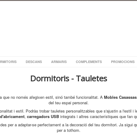
RMITORIS
DESCANS
ARMARIS
COMPLEMENTS
PROMOCIONS
Dormitoris - Tauletes
a que no només afegixen estil, sinó també funcionalitat. A
Mobles Casassas
del teu espai personal.
tat i estil. Podràs trobar tauletes personalitzables que s'ajustin a l'estil i 
d'abricament
,
carregadors USB
integrats i altres característiques que fan 
s per a adaptar-se perfectament a la decoració del teu dormitori. Ja sigui qu
per a tothom.