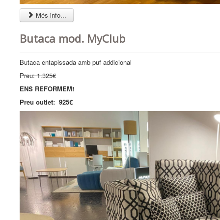
Més info...
Butaca mod. MyClub
Butaca entapissada amb puf addicional
Preu: 1.325€
ENS REFORMEM!
Preu outlet: 925€