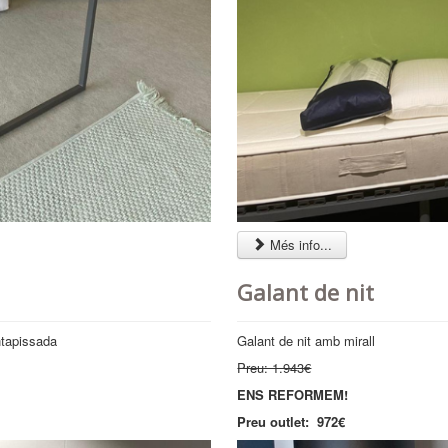
Més info...
Galant de nit
ntapissada
Galant de nit amb mirall
Preu: 1.943€
ENS REFORMEM!
Preu outlet: 972€