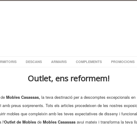
RMITORIS
DESCANS
ARMARIS
COMPLEMENTS
PROMOCIONS
Outlet, ens reformem!
de
Mobles Casassas,
la teva destinació per a descomptes excepcionals en 
amb preus sorprenents. Tots els articles procedeixen de les nostres exposicio
quirir mobles que compleixin amb les teves expectatives de disseny i funciona
 l'
Outlet de Mobles
de
Mobles Casassas
avui mateix i transforma la teva ll