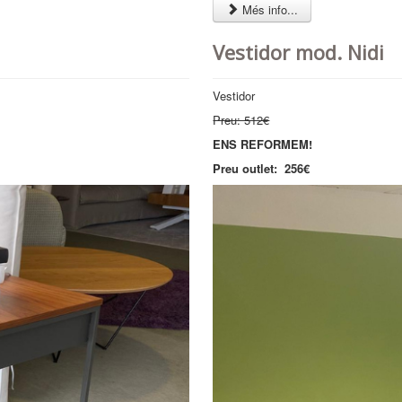
Més info...
Vestidor mod. Nidi
Vestidor
Preu: 512€
ENS REFORMEM!
Preu outlet: 256€