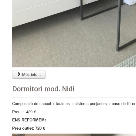
Més info...
Dormitori mod. Nidi
Composició de capçal + tauletes + sistema penjadors + base de llit e
Preu: 1.439 €
ENS REFORMEM!
Preu outlet: 720 €