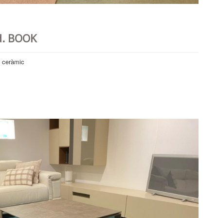
d. BOOK
e ceràmic